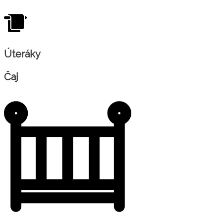
Úteráky
Čaj