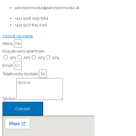
penzionmodul@penzionmodul.sk
+421 908 029 684
+421 907 815 646
Otvoriť na mape
Meno
Dopytovaný apartmán
AP1
AP2
AP3
AP4
Email
Telefonický kontakt
Správa
Odoslať