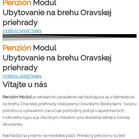
Penzión
Modul
Ubytovanie na brehu Oravskej
priehrady
VYBRAť APARTMáN
Penzión
Modul
Ubytovanie na brehu Oravskej
priehrady
VYBRAť APARTMáN
Vitajte u nás
Penzión Modul
je rekreačné zariadenie nachádzajúce sa v Námestove
na brehu Oravskej priehrady obklopený Oravskými Beskydami. Svojou
polohou a vybavením zaručuje pohodlný pobyt v apartmánoch
rodinného typu a je vhodným miestom pre strávenie letnej a zimnej
dovolenky.
Nachádza sa priamo na mestskej pláži. Priestory penziónu sú tiež