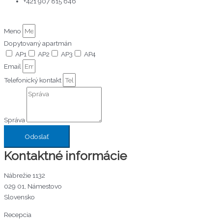
+421 907 815 646
Meno
Dopytovaný apartmán
AP1
AP2
AP3
AP4
Email
Telefonický kontakt
Správa
Odoslať
Kontaktné informácie
Nábrežie 1132
029 01, Námestovo
Slovensko
Recepcia